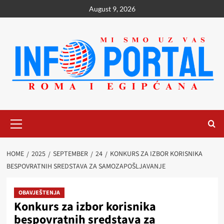
Skip
August 9, 2026
to
content
Primary
Menu
HOME
2025
SEPTEMBER
24
KONKURS ZA IZBOR KORISNIKA
BESPOVRATNIH SREDSTAVA ZA SAMOZAPOŠLJAVANJE
OBAVJEŠTENJA
Konkurs za izbor korisnika
bespovratnih sredstava za