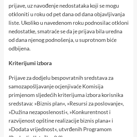
prijave, uz navođenje nedostataka koji se mogu
otkloniti u roku od pet dana od dana objavljivanja
liste. Ukoliko u navedenom roku podnosilac otkloni
nedostatke, smatraće se da je prijava bila uredna
od dana njenog podnošenja, u suprotnom biće
odbijena.
Kriterijumi izbora
Prijave za dodjelu bespovratnih sredstava za
samozapošljavanje ocjenjivaće Komisija
primjenom sljedećih kriterijuma izbora korisnika
sredstava: »Biznis plan«, »Resursi za poslovanje«,
»Dužina nezaposlenosti«, »Konkurentnost i
razvijenost opštine realizacije biznis plana« i
»Dodata vrijednost«, utvrđenih Programom