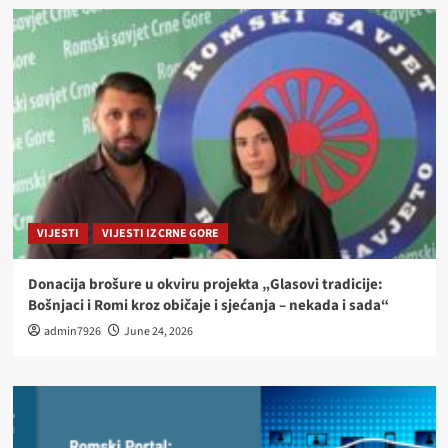
VIJESTI
VIJESTI IZ CRNE GORE
Donacija brošure u okviru projekta „Glasovi tradicije:
Bošnjaci i Romi kroz običaje i sjećanja – nekada i sada“
admin7926
June 24, 2026