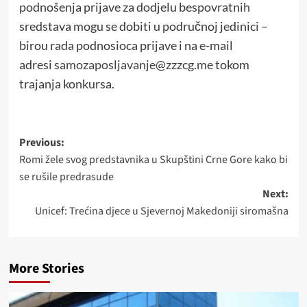
podnošenja prijave za dodjelu bespovratnih
sredstava mogu se dobiti u područnoj jedinici –
birou rada podnosioca prijave i na e-mail
adresi
samozaposljavanje@zzzcg.me
tokom
trajanja konkursa.
Post
Previous:
Romi žele svog predstavnika u Skupštini Crne Gore kako bi
navigation
se rušile predrasude
Next:
Unicef: Trećina djece u Sjevernoj Makedoniji siromašna
More Stories