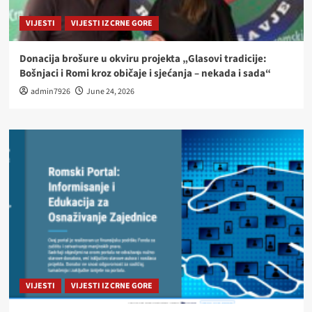
VIJESTI
VIJESTI IZ CRNE GORE
Donacija brošure u okviru projekta „Glasovi tradicije:
Bošnjaci i Romi kroz običaje i sjećanja – nekada i sada“
admin7926
June 24, 2026
VIJESTI
VIJESTI IZ CRNE GORE