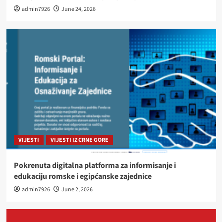
admin7926
June 24, 2026
VIJESTI
VIJESTI IZ CRNE GORE
Pokrenuta digitalna platforma za informisanje i
edukaciju romske i egipćanske zajednice
admin7926
June 2, 2026