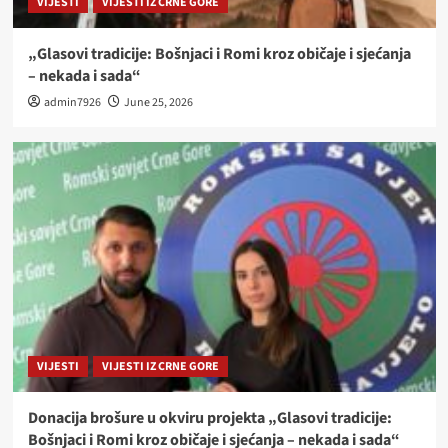
VIJESTI
VIJESTI IZ CRNE GORE
„Glasovi tradicije: Bošnjaci i Romi kroz običaje i sjećanja
– nekada i sada“
admin7926
June 25, 2026
VIJESTI
VIJESTI IZ CRNE GORE
Donacija brošure u okviru projekta „Glasovi tradicije:
Bošnjaci i Romi kroz običaje i sjećanja – nekada i sada“