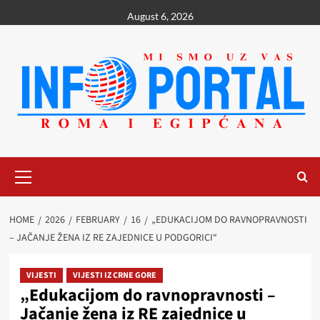
Skip
August 6, 2026
to
content
Primary
Menu
HOME
2026
FEBRUARY
16
„EDUKACIJOM DO RAVNOPRAVNOSTI
– JAČANJE ŽENA IZ RE ZAJEDNICE U PODGORICI“
VIJESTI
VIJESTI IZ CRNE GORE
„Edukacijom do ravnopravnosti –
Jačanje žena iz RE zajednice u