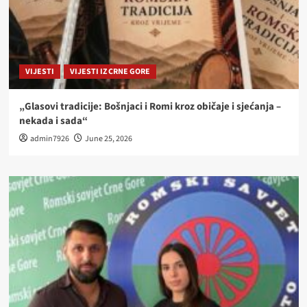
VIJESTI
VIJESTI IZ CRNE GORE
„Glasovi tradicije: Bošnjaci i Romi kroz običaje i sjećanja –
nekada i sada“
admin7926
June 25, 2026