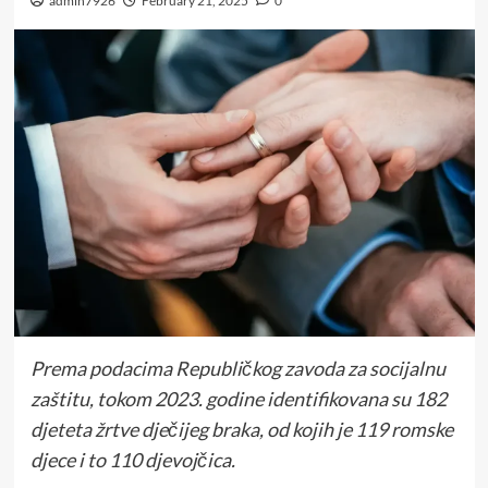
admin7926
February 21, 2025
0
Prema podacima Republičkog zavoda za socijalnu
zaštitu, tokom 2023. godine identifikovana su 182
djeteta žrtve dječijeg braka, od kojih je 119 romske
djece i to 110 djevojčica.