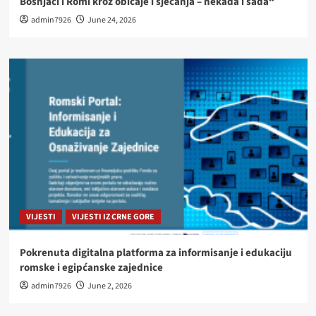
Bošnjaci i Romi kroz običaje i sjećanja – nekada i sada“
admin7926
June 24, 2026
VIJESTI
VIJESTI IZ CRNE GORE
Pokrenuta digitalna platforma za informisanje i edukaciju
romske i egipćanske zajednice
admin7926
June 2, 2026