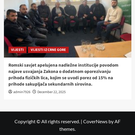
VIJESTI
VIJESTI IZ CRNE GORE
Romski savjet apelujena nadležne institucije povodom
najave usvajanja Zakona o dodatnom oporezivanju
prihoda fizičkih lica, kojim se uvodi porez od 15% na
prihode sakupljača sekundarnih sirovina.
admin7926
December 22, 2025
Copyright © All rights reserved.
|
CoverNews
by AF
themes.