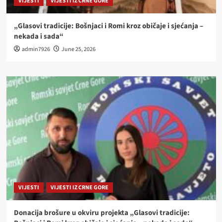
VIJESTI
VIJESTI IZ CRNE GORE
„Glasovi tradicije: Bošnjaci i Romi kroz običaje i sjećanja –
nekada i sada“
admin7926
June 25, 2026
VIJESTI
VIJESTI IZ CRNE GORE
Donacija brošure u okviru projekta „Glasovi tradicije: