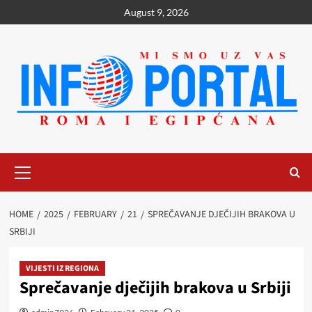
Skip
August 9, 2026
to
content
Primary
Menu
HOME
2025
FEBRUARY
21
SPREČAVANJE DJEČIJIH BRAKOVA U
SRBIJI
VIJESTI IZ REGIONA
Sprečavanje dječijih brakova u Srbiji