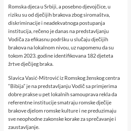
Romska djeca u Srbiji, a posebno djevojčice, u
riziku su od dječijih brakova zbog siromaštva,
diskriminacije i neadekvatnoga postupanja
institucija, rečeno je danas na predstavljanju
Vodiča za efikasnu podršku u slučaju dječijih
brakova na lokalnom nivou, uz napomenu da su
tokom 2023. godine identifikovana 182 djeteta
žrtve dječijeg braka.
Slavica Vasić-Mitrović iz Romskog ženskog centra
“Bibija” je na predstavljanju Vodič sa primjerima
dobre prakse u pet lokalnih samouprava rekla da
referentne institucije smatraju romske dječije
brakove djelom romske kulture i ne preduzimaju
sve neophodne zakonske korake za sprečavanje i
zaustavljanje.