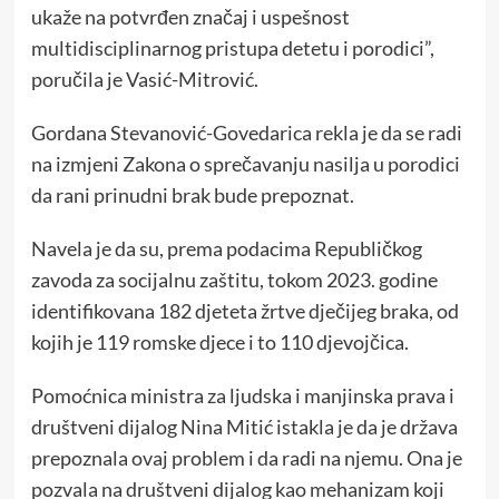
ukaže na potvrđen značaj i uspešnost
multidisciplinarnog pristupa detetu i porodici”,
poručila je Vasić-Mitrović.
Gordana Stevanović-Govedarica rekla je da se radi
na izmjeni Zakona o sprečavanju nasilja u porodici
da rani prinudni brak bude prepoznat.
Navela je da su, prema podacima Republičkog
zavoda za socijalnu zaštitu, tokom 2023. godine
identifikovana 182 djeteta žrtve dječijeg braka, od
kojih je 119 romske djece i to 110 djevojčica.
Pomoćnica ministra za ljudska i manjinska prava i
društveni dijalog Nina Mitić istakla je da je država
prepoznala ovaj problem i da radi na njemu. Ona je
pozvala na društveni dijalog kao mehanizam koji