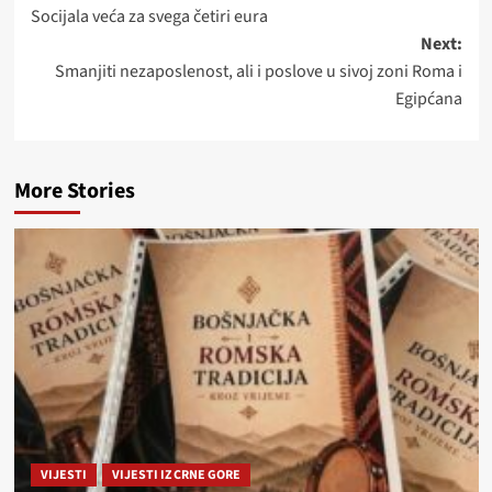
Socijala veća za svega četiri eura
navigation
Next:
Smanjiti nezaposlenost, ali i poslove u sivoj zoni Roma i
Egipćana
More Stories
VIJESTI
VIJESTI IZ CRNE GORE