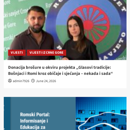
VIJESTI
VIJESTI IZ CRNE GORE
Donacija brošure u okviru projekta „Glasovi tradicije:
Bošnjaci i Romi kroz običaje i sjećanja – nekada i sada“
admin7926
June 24, 2026