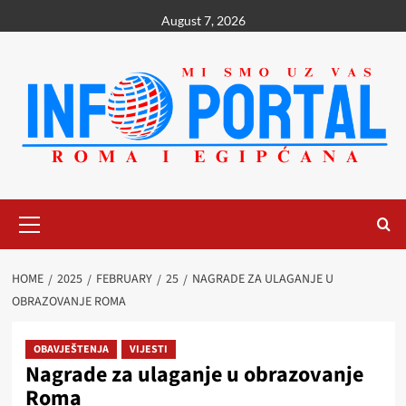
Skip
August 7, 2026
to
content
Primary
Menu
HOME
2025
FEBRUARY
25
NAGRADE ZA ULAGANJE U
OBRAZOVANJE ROMA
OBAVJEŠTENJA
VIJESTI
Nagrade za ulaganje u obrazovanje
Roma